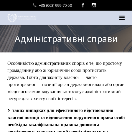
+38 (063) 999-70-50
Головна
Адміністративні справи
Про нас
Послуги
Особливістю адміністративних спорів є те, що простому
громадянину або ж юридичній особі протистоїть
Контакти
держава. Тобто для захисту власної — часто
протиправної — позиції орган державної влади або орган
місцевого самоврядування застосовує адміністративний
ресурс для захисту своїх інтересів.
У таких випадках для ефективного відстоювання
власної позиції та відновлення порушеного права особі
необхідна кваліфікована правова допомога
досвідченого адвоката, який спеціалізується на