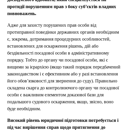
протидії порушенням прав з боку суб’єктів владних
повноважень.
Адже для захисту порушених прав особи від
протиправної поведінки державних органів необхідним
є, зокрема, дотримання процедурних особливостей,
встановлених для оскарження рішень, дій або
бездіяльності посадової особи в адміністративному
порядку. Тобто до органу чи посадової особи, які є
вищими за ієрархією (якщо такий порядок передбачений
законодавством і є ефективним або у разі встановлення
його обов’язковості для звернення до суду). Правильно
складена скарга до контролюючого органу чи посадової
особи є важливим елементом доказової бази для
подальшого судового оскарження, якщо, звісно, воно
буде необхідним.
Високий рівень юридичної підготовки потребується і
під час вирішення справ щодо притягнення до