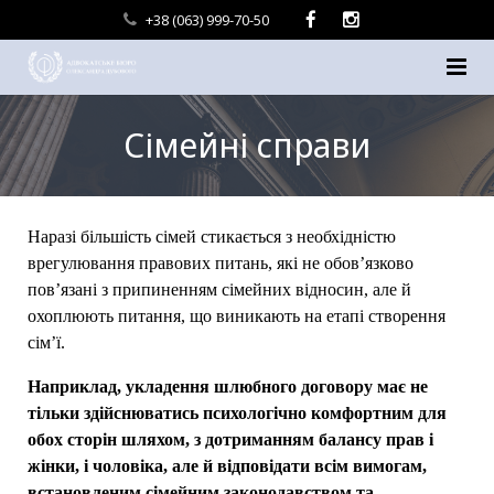
+38 (063) 999-70-50
Головна
Сімейні справи
Про нас
Послуги
Наразі більшість сімей стикається з необхідністю
врегулювання правових питань, які не обов’язково
Контакти
пов’язані з припиненням сімейних відносин, але й
охоплюють питання, що виникають на етапі створення
сім’ї.
Наприклад, укладення шлюбного договору має не
тільки здійснюватись психологічно комфортним для
обох сторін шляхом, з дотриманням балансу прав і
жінки, і чоловіка, але й відповідати всім вимогам,
встановленим сімейним законодавством та